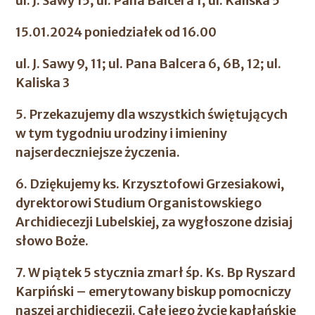
ul. J. Sawy 15; ul. Pana Balcera 1; ul. Kaliska 5
15.01.2024 poniedziałek od 16.00
ul. J. Sawy 9, 11; ul. Pana Balcera 6, 6B, 12; ul.
Kaliska 3
5. Przekazujemy dla wszystkich świętujących
w tym tygodniu urodziny i imieniny
najserdeczniejsze życzenia.
6. Dziękujemy ks. Krzysztofowi Grzesiakowi,
dyrektorowi Studium Organistowskiego
Archidiecezji Lubelskiej, za wygłoszone dzisiaj
słowo Boże.
7. W piątek 5 stycznia zmarł śp. Ks. Bp Ryszard
Karpiński – emerytowany biskup pomocniczy
naszej archidiecezji. Całe jego życie kapłańskie