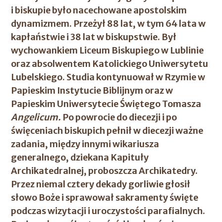
i biskupie było nacechowane apostolskim
dynamizmem. Przeżył 88 lat, w tym 64 lata w
kapłaństwie i 38 lat w biskupstwie. Był
wychowankiem Liceum Biskupiego w Lublinie
oraz absolwentem Katolickiego Uniwersytetu
Lubelskiego. Studia kontynuował w Rzymie w
Papieskim Instytucie Biblijnym oraz w
Papieskim Uniwersytecie Świętego Tomasza
Angelicum.
Po powrocie do diecezji i po
święceniach biskupich pełnił w diecezji ważne
zadania, między innymi wikariusza
generalnego, dziekana Kapituły
Archikatedralnej, proboszcza Archikatedry.
Przez niemal cztery dekady gorliwie głosił
słowo Boże i sprawował sakramenty święte
podczas wizytacji i uroczystości parafialnych.