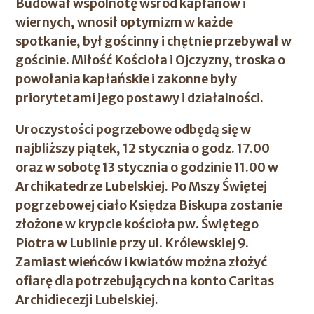
Budował wspólnotę wśród kapłanów i
wiernych, wnosił optymizm w każde
spotkanie, był gościnny i chętnie przebywał w
gościnie. Miłość Kościoła i Ojczyzny, troska o
powołania kapłańskie i zakonne były
priorytetami jego postawy i działalności.
Uroczystości pogrzebowe odbędą się w
najbliższy piątek, 12 stycznia o godz. 17.00
oraz w sobotę 13 stycznia o godzinie 11.00 w
Archikatedrze Lubelskiej. Po Mszy Świętej
pogrzebowej ciało Księdza Biskupa zostanie
złożone w krypcie kościoła pw. Świętego
Piotra w Lublinie przy ul. Królewskiej 9.
Zamiast wieńców i kwiatów można złożyć
ofiarę dla potrzebujących na konto Caritas
Archidiecezji Lubelskiej.