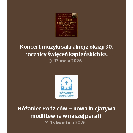
Koncert muzyki sakralnej z okazji 30.
rocznicy święceń kapłańskich ks.
proboszcza Andrzeja Szuleja oraz ks. dr.
13 maja 2026
Roberta Wronowskiego
Różaniec Rodziców – nowa inicjatywa
modlitewna w naszej parafii
13 kwietnia 2026