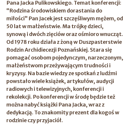
Pana Jacka Pulikowskiego
. Temat konferencji:
“Rodzina środowiskiem dorastania do
miłości” Pan Jacek jest szczęśliwym mężem, od
50 lat w małżeństwie. Ma trójkę dzieci,
synową i dwóch zięciów oraz ośmioro wnucząt.
Od 1978 roku działa z żoną w Duszpasterstwie
Rodzin Archidiecezji Poznańskiej. Stara się
pomagać osobom pojedynczym, narzeczonym,
małżeństwom przeżywającym trudności i
kryzysy. Na bazie wiedzy ze spotkań z ludźmi
powstało wiele książek, artykułów, audycji
radiowych i telewizyjnych, konferencji i
rekolekcji. Po konferencji w środę będzie też
można nabyć książki Pana Jacka, wraz z
dedykacją. To znakomity prezent dla kogoś w
rodzinie czy przyjaciół.