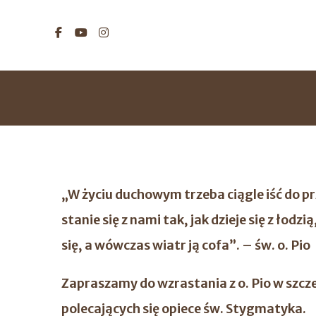
„W życiu duchowym trzeba ciągle iść do pr
stanie się z nami tak, jak dzieje się z łod
się, a wówczas wiatr ją cofa”. – św. o. Pio
Zapraszamy do wzrastania z o. Pio w szcz
polecających się opiece św. Stygmatyka.