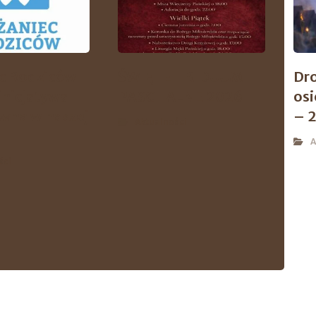
c Rodziców
ŚWIĘTE TRIDUUM
Dr
inicjatywa
PASCHALNE 2026
os
wna w naszej
– 
Aktualności
A
ści