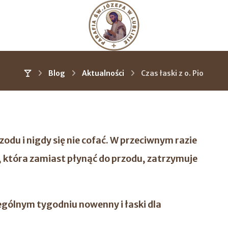
Blog
Aktualności
Czas łaski z o. Pio
zodu i nigdy się nie cofać. W przeciwnym razie
zią, która zamiast płynąć do przodu, zatrzymuje
ególnym tygodniu nowenny i łaski dla