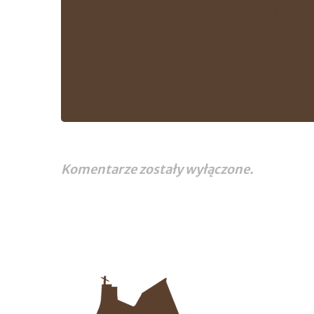
proboszcza Andrzeja
Aktualno
Szuleja oraz ks. dr.
Roberta
Wronowskiego
Aktualności
Komentarze zostały wyłączone.