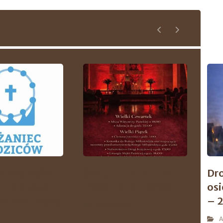
c Rodziców
ŚWIĘTE TRIDUUM
Dr
inicjatywa
PASCHALNE 2026
os
wna w naszej
– 
Aktualności
A