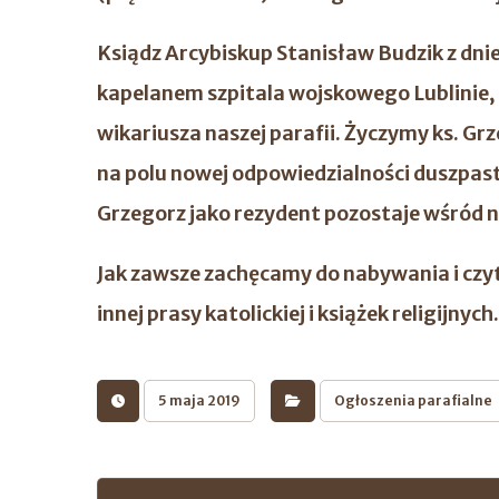
Ksiądz Arcybiskup Stanisław Budzik z dn
kapelanem szpitala wojskowego Lublinie,
wikariusza naszej parafii. Życzymy ks. G
na polu nowej odpowiedzialności duszpaste
Grzegorz jako rezydent pozostaje wśród n
Jak zawsze zachęcamy do nabywania i czyt
innej prasy katolickiej i książek religijnych.
5 maja 2019
Ogłoszenia parafialne