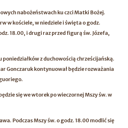
owych nabożeństwach ku czci Matki Bożej.
 w kościele, w niedziele i święta o godz.
z. 18.00, i drugi raz przed figurą św. Józefa,
klu poniedziałków z duchowością chrześcijańską.
emar Gonczaruk kontynuował będzie rozważania
guoriego.
będzie się we wtorek po wieczornej Mszy św. w
awa. Podczas Mszy św. o godz. 18.00 modlić się