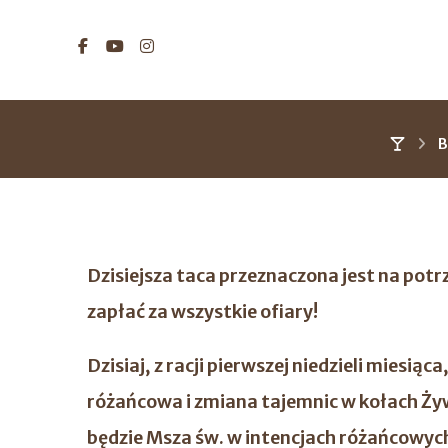
B
Dzisiejsza taca przeznaczona jest na p
zapłać za wszystkie ofiary!
Dzisiaj, z racji pierwszej niedzieli miesiąc
różańcowa i zmiana tajemnic w kołach Ż
będzie Msza św. w intencjach różańcowyc