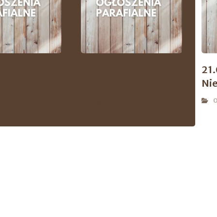
26 r. XVII
28.08.2026 r. XIII
21.
la Zwykła
Niedziela Zwykła
Nie
ia parafialne
Ogłoszenia parafialne
O