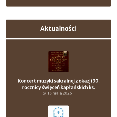
Aktualności
Koncert muzyki sakralnej z okazji 30.
rocznicy święceń kapłańskich ks.
proboszcza Andrzeja Szuleja oraz ks. dr.
13 maja 2026
Roberta Wronowskiego