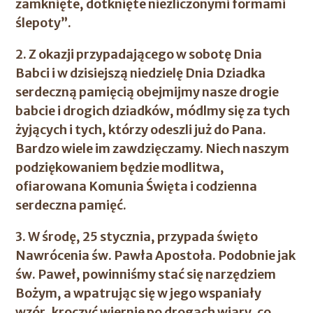
zamknięte, dotknięte niezliczonymi formami
ślepoty”.
2. Z okazji przypadającego w sobotę
Dnia
Babci
i w dzisiejszą niedzielę
Dnia Dziadka
serdeczną pamięcią obejmijmy nasze drogie
babcie i drogich dziadków, módlmy się za tych
żyjących i tych, którzy odeszli już do Pana.
Bardzo wiele im zawdzięczamy. Niech naszym
podziękowaniem będzie modlitwa,
ofiarowana Komunia Święta i codzienna
serdeczna pamięć.
3. W środę, 25 stycznia, przypada święto
Nawrócenia św. Pawła Apostoła. Podobnie jak
św. Paweł, powinniśmy stać się narzędziem
Bożym, a wpatrując się w jego wspaniały
wzór, kroczyć wiernie po drogach wiary, co