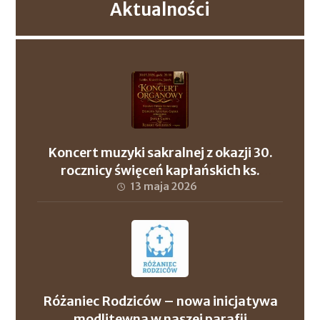
Aktualności
Koncert muzyki sakralnej z okazji 30.
rocznicy święceń kapłańskich ks.
proboszcza Andrzeja Szuleja oraz ks. dr.
13 maja 2026
Roberta Wronowskiego
Różaniec Rodziców – nowa inicjatywa
modlitewna w naszej parafii