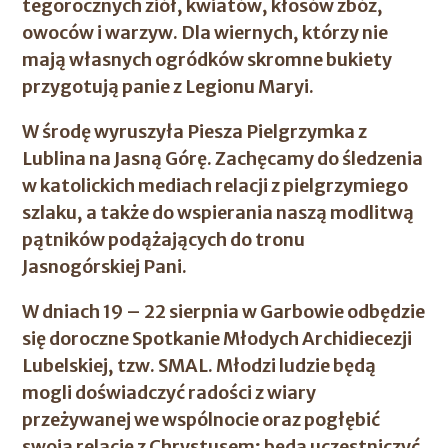
tegorocznych ziół, kwiatów, kłosów zbóż,
owoców i warzyw. Dla wiernych, którzy nie
mają własnych ogródków skromne bukiety
przygotują panie z Legionu Maryi.
W środę wyruszyła Piesza Pielgrzymka z
Lublina na Jasną Górę. Zachęcamy do śledzenia
w katolickich mediach relacji z pielgrzymiego
szlaku, a także do wspierania naszą modlitwą
pątników podążających do tronu
Jasnogórskiej Pani.
W dniach 19 – 22 sierpnia w Garbowie odbędzie
się doroczne Spotkanie Młodych Archidiecezji
Lubelskiej, tzw. SMAL. Młodzi ludzie będą
mogli doświadczyć radości z wiary
przeżywanej we wspólnocie oraz pogłębić
swoją relację z Chrystusem; będą uczestniczyć