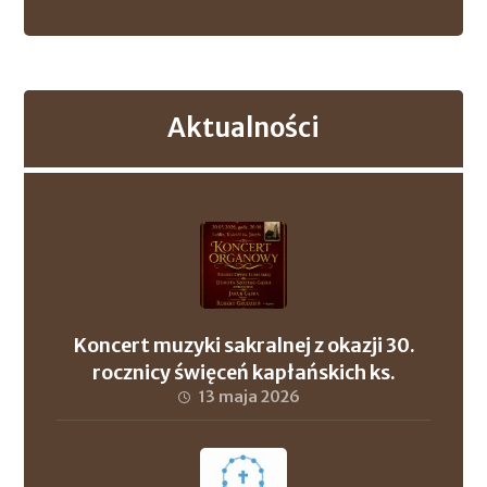
Aktualności
Koncert muzyki sakralnej z okazji 30.
rocznicy święceń kapłańskich ks.
proboszcza Andrzeja Szuleja oraz ks. dr.
13 maja 2026
Roberta Wronowskiego