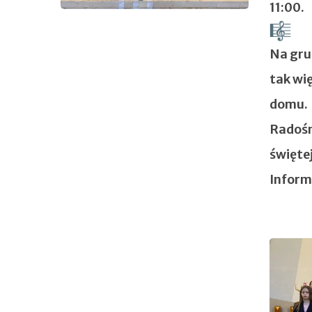
11:00.
Na gru
tak wi
domu.
Radośn
świętej
Inform