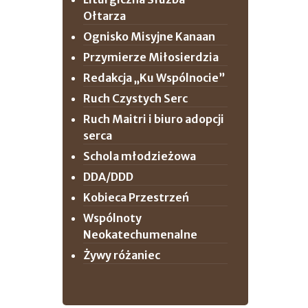
Ołtarza
Ognisko Misyjne Kanaan
Przymierze Miłosierdzia
Redakcja „Ku Wspólnocie”
Ruch Czystych Serc
Ruch Maitri i biuro adopcji
serca
Schola młodzieżowa
DDA/DDD
Kobieca Przestrzeń
Wspólnoty
Neokatechumenalne
Żywy różaniec