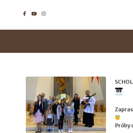
SCHOL
Zapras
Próby o