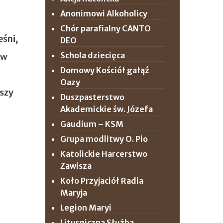
Anonimowi Alkoholicy
Chór parafialny CANTO
eśni,
DEO
Schola dziecięca
 w
Domowy Kościół gałąź
Oazy
szy
Duszpasterstwo
Akademickie św. Józefa
Gaudium – KSM
Grupa modlitwy O. Pio
Katolickie Harcerstwo
Zawisza
Koło Przyjaciół Radia
Maryja
Legion Maryi
Liturgiczna Służba